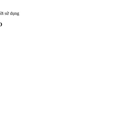
ười sử dụng
O