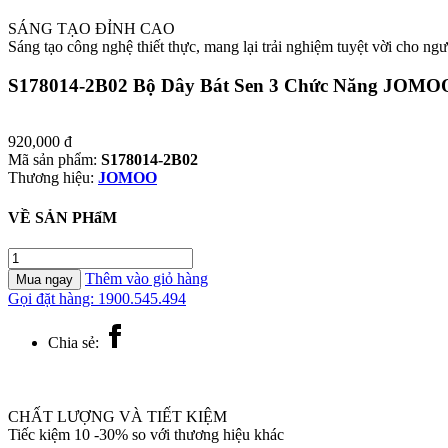
SÁNG TẠO ĐỈNH CAO
Sáng tạo công nghệ thiết thực, mang lại trải nghiệm tuyệt vời cho ng
S178014-2B02 Bộ Dây Bát Sen 3 Chức Năng JOMO
920,000
đ
Mã sản phẩm:
S178014-2B02
Thương hiệu:
JOMOO
VỀ SẢN PHẩM
S178014-
2B02
Thêm vào giỏ hàng
Mua ngay
Bộ
Gọi đặt hàng: 1900.545.494
Dây
Bát
Chia sẻ:
Sen
3
Chức
Năng
CHẤT LƯỢNG VÀ TIẾT KIỆM
JOMOO
Tiếc kiệm 10 -30% so với thương hiệu khác
số