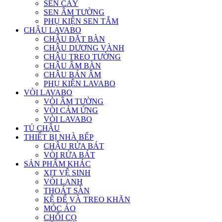
SEN CÂY
SEN ÂM TƯỜNG
PHỤ KIỆN SEN TẮM
CHẬU LAVABO
CHẬU ĐẶT BÀN
CHẬU DƯƠNG VÀNH
CHẬU TREO TƯỜNG
CHẬU ÂM BÀN
CHẬU BÁN ÂM
PHỤ KIỆN LAVABO
VÒI LAVABO
VÒI ÂM TƯỜNG
VÒI CẢM ỨNG
VÒI LAVABO
TỦ CHẬU
THIẾT BỊ NHÀ BẾP
CHẬU RỬA BÁT
VÒI RỬA BÁT
SẢN PHẨM KHÁC
XỊT VỆ SINH
VÒI LẠNH
THOÁT SÀN
KỆ ĐỂ VÀ TREO KHĂN
MÓC ÁO
CHỔI CỌ