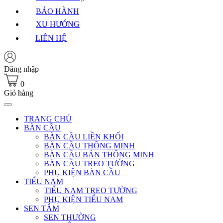
BẢO HÀNH
XU HƯỚNG
LIÊN HỆ
Đăng nhập
0
Giỏ hàng
TRANG CHỦ
BÀN CẦU
BÀN CẦU LIỀN KHỐI
BÀN CẦU THÔNG MINH
BÀN CẦU BÁN THÔNG MINH
BÀN CẦU TREO TƯỜNG
PHỤ KIỆN BÀN CẦU
TIỂU NAM
TIỂU NAM TREO TƯỜNG
PHỤ KIỆN TIỂU NAM
SEN TẮM
SEN THƯỜNG