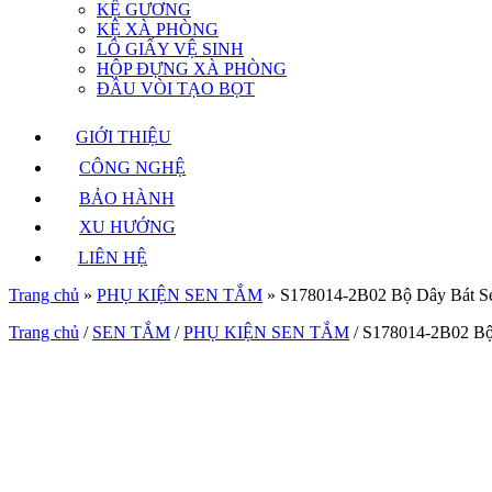
KỆ GƯƠNG
KỆ XÀ PHÒNG
LÔ GIẤY VỆ SINH
HỘP ĐỰNG XÀ PHÒNG
ĐẦU VÒI TẠO BỌT
GIỚI THIỆU
CÔNG NGHỆ
BẢO HÀNH
XU HƯỚNG
LIÊN HỆ
Trang chủ
»
PHỤ KIỆN SEN TẮM
»
S178014-2B02 Bộ Dây Bát 
Trang chủ
/
SEN TẮM
/
PHỤ KIỆN SEN TẮM
/ S178014-2B02 B