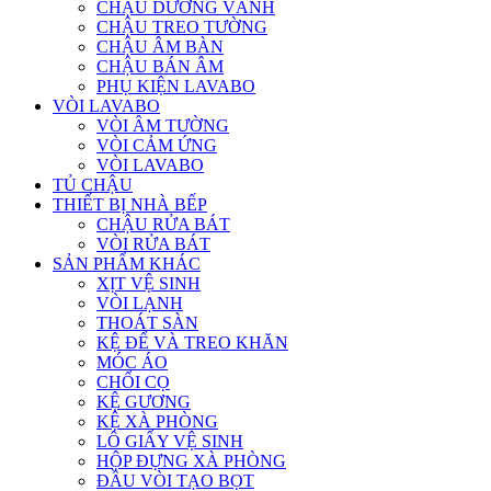
CHẬU DƯƠNG VÀNH
CHẬU TREO TƯỜNG
CHẬU ÂM BÀN
CHẬU BÁN ÂM
PHỤ KIỆN LAVABO
VÒI LAVABO
VÒI ÂM TƯỜNG
VÒI CẢM ỨNG
VÒI LAVABO
TỦ CHẬU
THIẾT BỊ NHÀ BẾP
CHẬU RỬA BÁT
VÒI RỬA BÁT
SẢN PHẨM KHÁC
XỊT VỆ SINH
VÒI LẠNH
THOÁT SÀN
KỆ ĐỂ VÀ TREO KHĂN
MÓC ÁO
CHỔI CỌ
KỆ GƯƠNG
KỆ XÀ PHÒNG
LÔ GIẤY VỆ SINH
HỘP ĐỰNG XÀ PHÒNG
ĐẦU VÒI TẠO BỌT