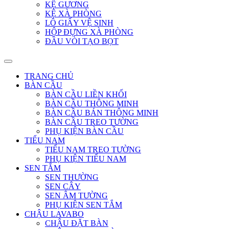
KỆ GƯƠNG
KỆ XÀ PHÒNG
LÔ GIẤY VỆ SINH
HỘP ĐỰNG XÀ PHÒNG
ĐẦU VÒI TẠO BỌT
TRANG CHỦ
BÀN CẦU
BÀN CẦU LIỀN KHỐI
BÀN CẦU THÔNG MINH
BÀN CẦU BÁN THÔNG MINH
BÀN CẦU TREO TƯỜNG
PHỤ KIỆN BÀN CẦU
TIỂU NAM
TIỂU NAM TREO TƯỜNG
PHỤ KIỆN TIỂU NAM
SEN TẮM
SEN THƯỜNG
SEN CÂY
SEN ÂM TƯỜNG
PHỤ KIỆN SEN TẮM
CHẬU LAVABO
CHẬU ĐẶT BÀN