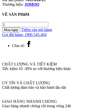
Thương hiệu:
JOMOO
VỀ SẢN PHẩM
7611-
016/1C
Thêm vào giỏ hàng
Mua ngay
Vòi
Gọi đặt hàng: 1900.545.494
Lavabo
Rửa
Chia sẻ:
Tay
Lạnh
JOMOO
số
CHẤT LƯỢNG VÀ TIẾT KIỆM
lượng
Tiếc kiệm 10 -30% so với thương hiệu khác
UY TÍN VÀ CHẤT LƯỢNG
Chất lượng đảm bảo và bảo hành lâu dài
GIAO HÀNG NHANH CHÓNG
Giao hàng nhanh chóng chỉ trong vòng 24h