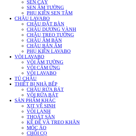
SEN CÂY
SEN ÂM TƯỜNG
PHỤ KIỆN SEN TẮM
CHẬU LAVABO
CHẬU ĐẶT BÀN
CHẬU DƯƠNG VÀNH
CHẬU TREO TƯỜNG
CHẬU ÂM BÀN
CHẬU BÁN ÂM
PHỤ KIỆN LAVABO
VÒI LAVABO
VÒI ÂM TƯỜNG
VÒI CẢM ỨNG
VÒI LAVABO
TỦ CHẬU
THIẾT BỊ NHÀ BẾP
CHẬU RỬA BÁT
VÒI RỬA BÁT
SẢN PHẨM KHÁC
XỊT VỆ SINH
VÒI LẠNH
THOÁT SÀN
KỆ ĐỂ VÀ TREO KHĂN
MÓC ÁO
CHỔI CỌ