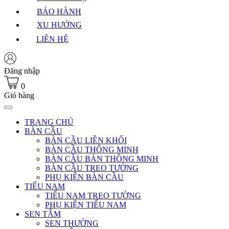
BẢO HÀNH
XU HƯỚNG
LIÊN HỆ
Đăng nhập
0
Giỏ hàng
TRANG CHỦ
BÀN CẦU
BÀN CẦU LIỀN KHỐI
BÀN CẦU THÔNG MINH
BÀN CẦU BÁN THÔNG MINH
BÀN CẦU TREO TƯỜNG
PHỤ KIỆN BÀN CẦU
TIỂU NAM
TIỂU NAM TREO TƯỜNG
PHỤ KIỆN TIỂU NAM
SEN TẮM
SEN THƯỜNG