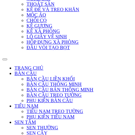
THOÁT SÀN
KỆ ĐỂ VÀ TREO KHĂN
MÓC ÁO
CHỔI CỌ
KỆ GƯƠNG
KỆ XÀ PHÒNG
LÔ GIẤY VỆ SINH
HỘP ĐỰNG XÀ PHÒNG
ĐẦU VÒI TẠO BỌT
TRANG CHỦ
BÀN CẦU
BÀN CẦU LIỀN KHỐI
BÀN CẦU THÔNG MINH
BÀN CẦU BÁN THÔNG MINH
BÀN CẦU TREO TƯỜNG
PHỤ KIỆN BÀN CẦU
TIỂU NAM
TIỂU NAM TREO TƯỜNG
PHỤ KIỆN TIỂU NAM
SEN TẮM
SEN THƯỜNG
SEN CÂY