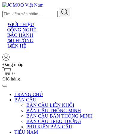
Skip
to
content
GIỚI THIỆU
CÔNG NGHỆ
BẢO HÀNH
XU HƯỚNG
LIÊN HỆ
Đăng nhập
0
Giỏ hàng
TRANG CHỦ
BÀN CẦU
BÀN CẦU LIỀN KHỐI
BÀN CẦU THÔNG MINH
BÀN CẦU BÁN THÔNG MINH
BÀN CẦU TREO TƯỜNG
PHỤ KIỆN BÀN CẦU
TIỂU NAM