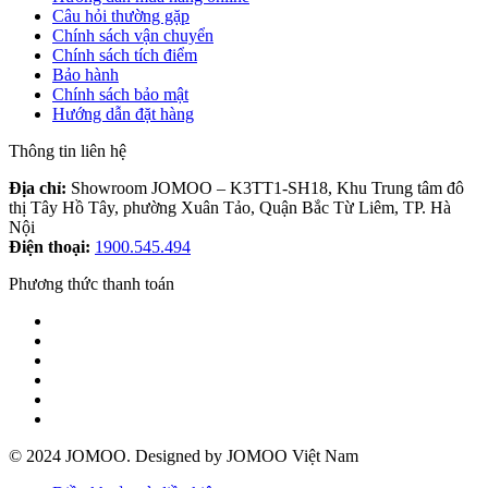
Câu hỏi thường gặp
Chính sách vận chuyển
Chính sách tích điểm
Bảo hành
Chính sách bảo mật
Hướng dẫn đặt hàng
Thông tin liên hệ
Địa chỉ:
Showroom JOMOO – K3TT1-SH18, Khu Trung tâm đô
thị Tây Hồ Tây, phường Xuân Tảo, Quận Bắc Từ Liêm, TP. Hà
Nội
Điện thoại:
1900.545.494
Phương thức thanh toán
© 2024 JOMOO. Designed by JOMOO Việt Nam