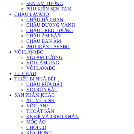
SEN ÂM TƯỜNG
PHỤ KIỆN SEN TẮM
CHẬU LAVABO
CHẬU ĐẶT BÀN
CHẬU DƯƠNG VÀNH
CHẬU TREO TƯỜNG
CHẬU ÂM BÀN
CHẬU BÁN ÂM
PHỤ KIỆN LAVABO
VÒI LAVABO
VÒI ÂM TƯỜNG
VÒI CẢM ỨNG
VÒI LAVABO
TỦ CHẬU
THIẾT BỊ NHÀ BẾP
CHẬU RỬA BÁT
VÒI RỬA BÁT
SẢN PHẨM KHÁC
XỊT VỆ SINH
VÒI LẠNH
THOÁT SÀN
KỆ ĐỂ VÀ TREO KHĂN
MÓC ÁO
CHỔI CỌ
KỆ GƯƠNG