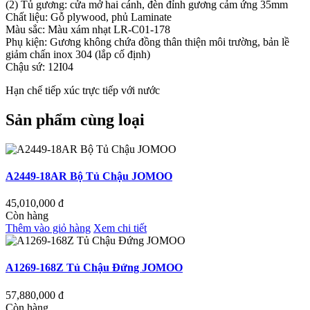
(2) Tủ gương: cửa mở hai cánh, đèn đỉnh gương cảm ứng 35mm
Chất liệu: Gỗ plywood, phủ Laminate
Màu sắc: Màu xám nhạt LR-C01-178
Phụ kiện: Gương không chứa đồng thân thiện môi trường, bản lề
giảm chấn inox 304 (lắp cố định)
Chậu sứ: 12I04
Hạn chế tiếp xúc trực tiếp với nước
Sản phẩm cùng loại
A2449-18AR Bộ Tủ Chậu JOMOO
45,010,000
đ
Còn hàng
Thêm vào giỏ hàng
Xem chi tiết
A1269-168Z Tủ Chậu Đứng JOMOO
57,880,000
đ
Còn hàng