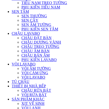
TIỂU NAM TREO TƯỜNG
PHỤ KIỆN TIỂU NAM
SEN TẮM
SEN THƯỜNG
SEN CÂY
SEN ÂM TƯỜNG
PHỤ KIỆN SEN TẮM
CHẬU LAVABO
CHẬU ĐẶT BÀN
CHẬU DƯƠNG VÀNH
CHẬU TREO TƯỜNG
CHẬU ÂM BÀN
CHẬU BÁN ÂM
PHỤ KIỆN LAVABO
VÒI LAVABO
VÒI ÂM TƯỜNG
VÒI CẢM ỨNG
VÒI LAVABO
TỦ CHẬU
THIẾT BỊ NHÀ BẾP
CHẬU RỬA BÁT
VÒI RỬA BÁT
SẢN PHẨM KHÁC
XỊT VỆ SINH
VÒI LẠNH