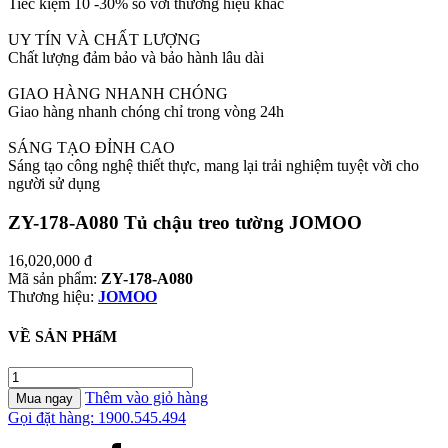
Tiếc kiệm 10 -30% so với thương hiệu khác
UY TÍN VÀ CHẤT LƯỢNG
Chất lượng đảm bảo và bảo hành lâu dài
GIAO HÀNG NHANH CHÓNG
Giao hàng nhanh chóng chỉ trong vòng 24h
SÁNG TẠO ĐỈNH CAO
Sáng tạo công nghệ thiết thực, mang lại trải nghiệm tuyệt vời cho
người sử dụng
ZY-178-A080 Tủ chậu treo tường JOMOO
16,020,000
đ
Mã sản phẩm:
ZY-178-A080
Thương hiệu:
JOMOO
VỀ SẢN PHẩM
ZY-
178-
Thêm vào giỏ hàng
Mua ngay
A080
Gọi đặt hàng: 1900.545.494
Tủ
chậu