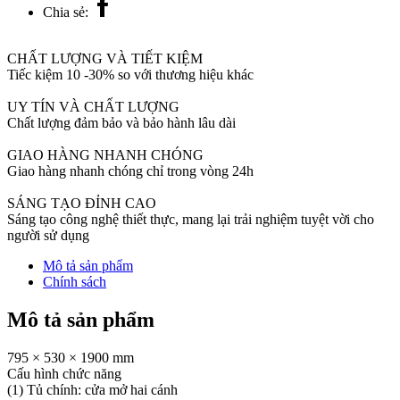
Chia sẻ:
treo
tường
JOMOO
CHẤT LƯỢNG VÀ TIẾT KIỆM
số
Tiếc kiệm 10 -30% so với thương hiệu khác
lượng
UY TÍN VÀ CHẤT LƯỢNG
Chất lượng đảm bảo và bảo hành lâu dài
GIAO HÀNG NHANH CHÓNG
Giao hàng nhanh chóng chỉ trong vòng 24h
SÁNG TẠO ĐỈNH CAO
Sáng tạo công nghệ thiết thực, mang lại trải nghiệm tuyệt vời cho
người sử dụng
Mô tả sản phẩm
Chính sách
Mô tả sản phẩm
795 × 530 × 1900 mm
Cấu hình chức năng
(1) Tủ chính: cửa mở hai cánh