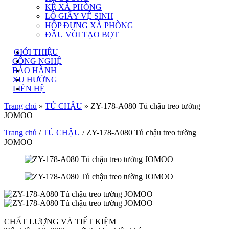
KỆ XÀ PHÒNG
LÔ GIẤY VỆ SINH
HỘP ĐỰNG XÀ PHÒNG
ĐẦU VÒI TẠO BỌT
GIỚI THIỆU
CÔNG NGHỆ
BẢO HÀNH
XU HƯỚNG
LIÊN HỆ
Trang chủ
»
TỦ CHẬU
»
ZY-178-A080 Tủ chậu treo tường
JOMOO
Trang chủ
/
TỦ CHẬU
/ ZY-178-A080 Tủ chậu treo tường
JOMOO
CHẤT LƯỢNG VÀ TIẾT KIỆM