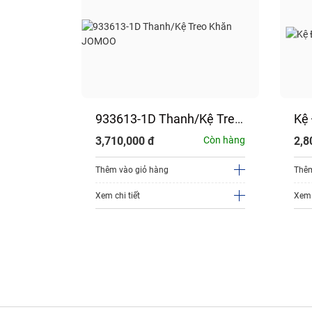
n Cầu
933613-1D Thanh/Kệ Treo
Kệ
Khăn JOMOO
93
Còn hàng
3,710,000
đ
Còn hàng
2,8
Thêm vào giỏ hàng
Thêm
Xem chi tiết
Xem 