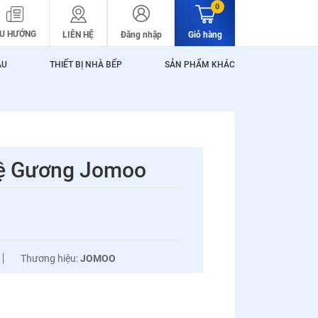
0
U HƯỚNG
LIÊN HỆ
Đăng nhập
Giỏ hàng
ẬU
THIẾT BỊ NHÀ BẾP
SẢN PHẨM KHÁC
ệ Gương Jomoo
Thương hiệu:
JOMOO