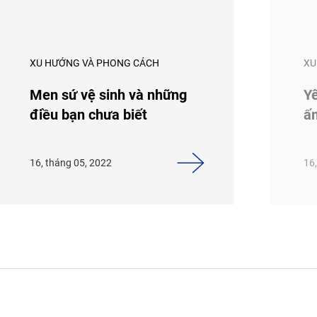
XU HƯỚNG VÀ PHONG CÁCH
XU
Men sứ vệ sinh và những
Yê
điều bạn chưa biết
ấ
16, tháng 05, 2022
16