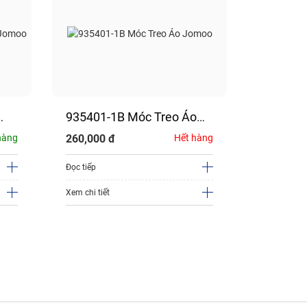
935401-1B Móc Treo Áo
935405-
Jomoo
Phòng 
hàng
260,000
đ
Hết hàng
690,000
Đọc tiếp
Thêm vào g
Xem chi tiết
Xem chi tiết