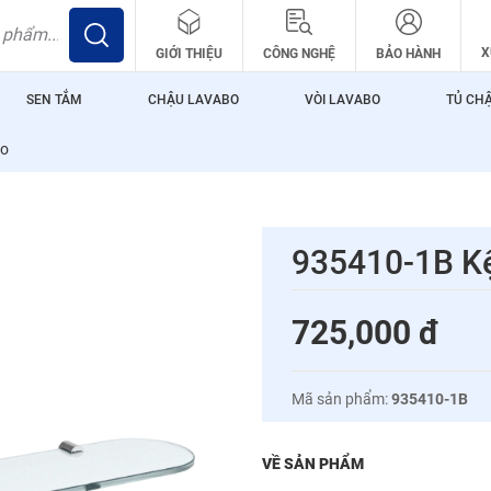
X
GIỚI THIỆU
CÔNG NGHỆ
BẢO HÀNH
SEN TẮM
CHẬU LAVABO
VÒI LAVABO
TỦ CH
oo
935410-1B K
725,000
đ
Mã sản phẩm:
935410-1B
VỀ SẢN PHẨM