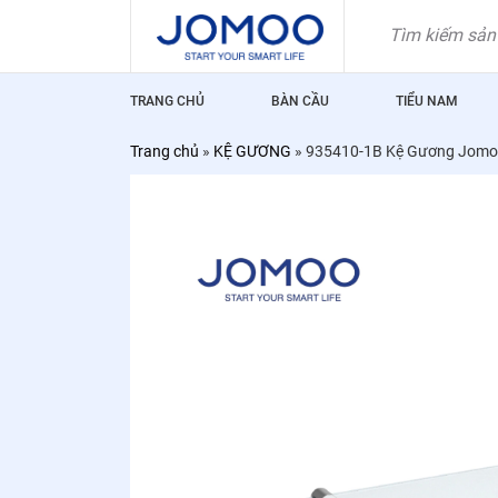
Skip
to
content
TRANG CHỦ
BÀN CẦU
TIỂU NAM
Trang chủ
»
KỆ GƯƠNG
»
935410-1B Kệ Gương Jom