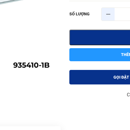
THÊ
GỌI ĐẶT
C