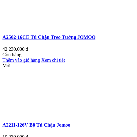
A2502-16CE Tủ Chậu Treo Tường JOMOO
42,230,000
đ
Còn hàng
Thêm vào giỏ hàng
Xem chi tiết
Mới
A2211-126V Bộ Tủ Chậu Jomoo
10,230,000
đ