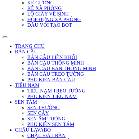
KỆ GƯƠNG
KỆ XÀ PHÒNG
LÔ GIẤY VỆ SINH
HỘP ĐỰNG XÀ PHÒNG
ĐẦU VÒI TẠO BỌT
TRANG CHỦ
BÀN CẦU
BÀN CẦU LIỀN KHỐI
BÀN CẦU THÔNG MINH
BÀN CẦU BÁN THÔNG MINH
BÀN CẦU TREO TƯỜNG
PHỤ KIỆN BÀN CẦU
TIỂU NAM
TIỂU NAM TREO TƯỜNG
PHỤ KIỆN TIỂU NAM
SEN TẮM
SEN THƯỜNG
SEN CÂY
SEN ÂM TƯỜNG
PHỤ KIỆN SEN TẮM
CHẬU LAVABO
CHẬU ĐẶT BÀN