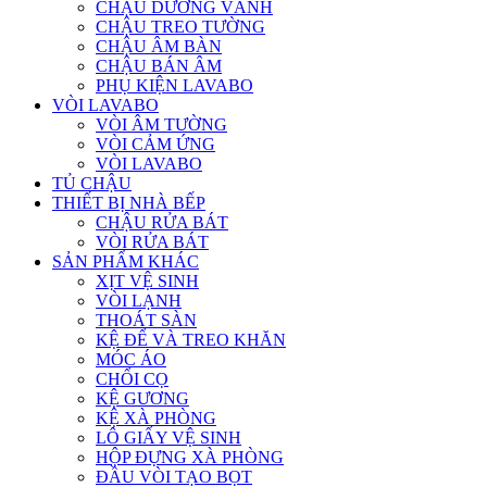
CHẬU DƯƠNG VÀNH
CHẬU TREO TƯỜNG
CHẬU ÂM BÀN
CHẬU BÁN ÂM
PHỤ KIỆN LAVABO
VÒI LAVABO
VÒI ÂM TƯỜNG
VÒI CẢM ỨNG
VÒI LAVABO
TỦ CHẬU
THIẾT BỊ NHÀ BẾP
CHẬU RỬA BÁT
VÒI RỬA BÁT
SẢN PHẨM KHÁC
XỊT VỆ SINH
VÒI LẠNH
THOÁT SÀN
KỆ ĐỂ VÀ TREO KHĂN
MÓC ÁO
CHỔI CỌ
KỆ GƯƠNG
KỆ XÀ PHÒNG
LÔ GIẤY VỆ SINH
HỘP ĐỰNG XÀ PHÒNG
ĐẦU VÒI TẠO BỌT