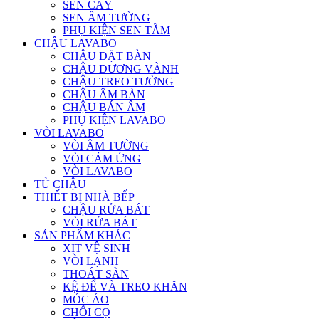
SEN CÂY
SEN ÂM TƯỜNG
PHỤ KIỆN SEN TẮM
CHẬU LAVABO
CHẬU ĐẶT BÀN
CHẬU DƯƠNG VÀNH
CHẬU TREO TƯỜNG
CHẬU ÂM BÀN
CHẬU BÁN ÂM
PHỤ KIỆN LAVABO
VÒI LAVABO
VÒI ÂM TƯỜNG
VÒI CẢM ỨNG
VÒI LAVABO
TỦ CHẬU
THIẾT BỊ NHÀ BẾP
CHẬU RỬA BÁT
VÒI RỬA BÁT
SẢN PHẨM KHÁC
XỊT VỆ SINH
VÒI LẠNH
THOÁT SÀN
KỆ ĐỂ VÀ TREO KHĂN
MÓC ÁO
CHỔI CỌ