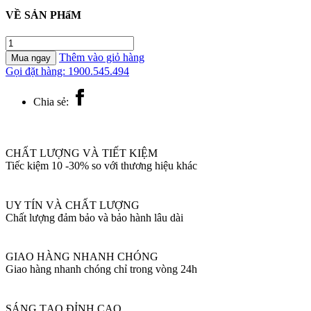
VỀ SẢN PHẩM
A2482-
76ZA
Thêm vào giỏ hàng
Mua ngay
Tủ
Gọi đặt hàng: 1900.545.494
chậu
treo
Chia sẻ:
tường
JOMOO
số
lượng
CHẤT LƯỢNG VÀ TIẾT KIỆM
Tiếc kiệm 10 -30% so với thương hiệu khác
UY TÍN VÀ CHẤT LƯỢNG
Chất lượng đảm bảo và bảo hành lâu dài
GIAO HÀNG NHANH CHÓNG
Giao hàng nhanh chóng chỉ trong vòng 24h
SÁNG TẠO ĐỈNH CAO