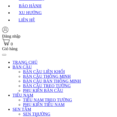
BẢO HÀNH
XU HƯỚNG
LIÊN HỆ
Đăng nhập
0
Giỏ hàng
TRANG CHỦ
BÀN CẦU
BÀN CẦU LIỀN KHỐI
BÀN CẦU THÔNG MINH
BÀN CẦU BÁN THÔNG MINH
BÀN CẦU TREO TƯỜNG
PHỤ KIỆN BÀN CẦU
TIỂU NAM
TIỂU NAM TREO TƯỜNG
PHỤ KIỆN TIỂU NAM
SEN TẮM
SEN THƯỜNG