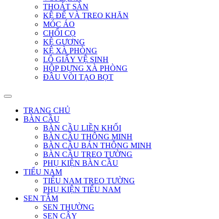
THOÁT SÀN
KỆ ĐỂ VÀ TREO KHĂN
MÓC ÁO
CHỔI CỌ
KỆ GƯƠNG
KỆ XÀ PHÒNG
LÔ GIẤY VỆ SINH
HỘP ĐỰNG XÀ PHÒNG
ĐẦU VÒI TẠO BỌT
TRANG CHỦ
BÀN CẦU
BÀN CẦU LIỀN KHỐI
BÀN CẦU THÔNG MINH
BÀN CẦU BÁN THÔNG MINH
BÀN CẦU TREO TƯỜNG
PHỤ KIỆN BÀN CẦU
TIỂU NAM
TIỂU NAM TREO TƯỜNG
PHỤ KIỆN TIỂU NAM
SEN TẮM
SEN THƯỜNG
SEN CÂY