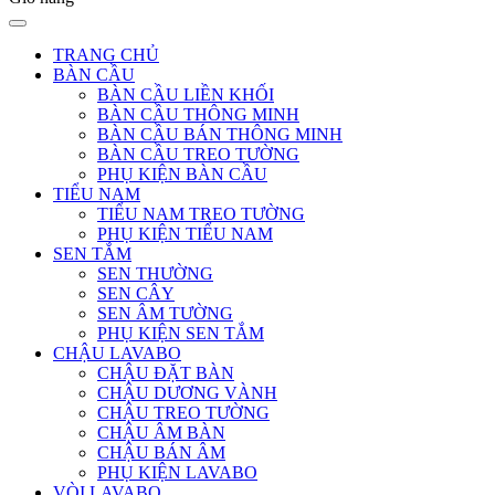
TRANG CHỦ
BÀN CẦU
BÀN CẦU LIỀN KHỐI
BÀN CẦU THÔNG MINH
BÀN CẦU BÁN THÔNG MINH
BÀN CẦU TREO TƯỜNG
PHỤ KIỆN BÀN CẦU
TIỂU NAM
TIỂU NAM TREO TƯỜNG
PHỤ KIỆN TIỂU NAM
SEN TẮM
SEN THƯỜNG
SEN CÂY
SEN ÂM TƯỜNG
PHỤ KIỆN SEN TẮM
CHẬU LAVABO
CHẬU ĐẶT BÀN
CHẬU DƯƠNG VÀNH
CHẬU TREO TƯỜNG
CHẬU ÂM BÀN
CHẬU BÁN ÂM
PHỤ KIỆN LAVABO
VÒI LAVABO