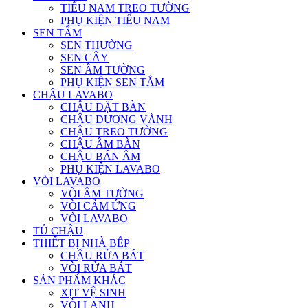
TIỂU NAM TREO TƯỜNG
PHỤ KIỆN TIỂU NAM
SEN TẮM
SEN THƯỜNG
SEN CÂY
SEN ÂM TƯỜNG
PHỤ KIỆN SEN TẮM
CHẬU LAVABO
CHẬU ĐẶT BÀN
CHẬU DƯƠNG VÀNH
CHẬU TREO TƯỜNG
CHẬU ÂM BÀN
CHẬU BÁN ÂM
PHỤ KIỆN LAVABO
VÒI LAVABO
VÒI ÂM TƯỜNG
VÒI CẢM ỨNG
VÒI LAVABO
TỦ CHẬU
THIẾT BỊ NHÀ BẾP
CHẬU RỬA BÁT
VÒI RỬA BÁT
SẢN PHẨM KHÁC
XỊT VỆ SINH
VÒI LẠNH