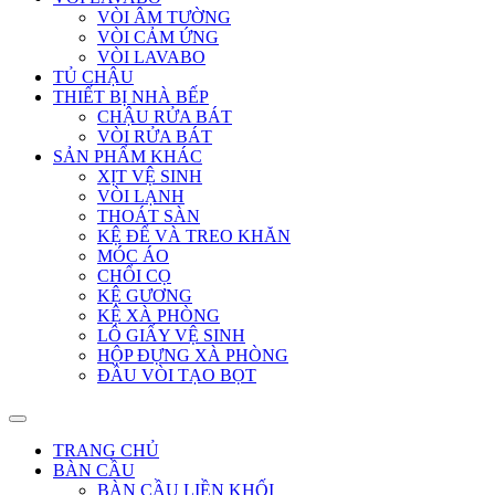
VÒI ÂM TƯỜNG
VÒI CẢM ỨNG
VÒI LAVABO
TỦ CHẬU
THIẾT BỊ NHÀ BẾP
CHẬU RỬA BÁT
VÒI RỬA BÁT
SẢN PHẨM KHÁC
XỊT VỆ SINH
VÒI LẠNH
THOÁT SÀN
KỆ ĐỂ VÀ TREO KHĂN
MÓC ÁO
CHỔI CỌ
KỆ GƯƠNG
KỆ XÀ PHÒNG
LÔ GIẤY VỆ SINH
HỘP ĐỰNG XÀ PHÒNG
ĐẦU VÒI TẠO BỌT
TRANG CHỦ
BÀN CẦU
BÀN CẦU LIỀN KHỐI