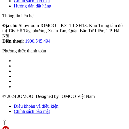
Chính sách bảo mật
Hướng dẫn đặt hàng
Thông tin liên hệ
Địa chỉ:
Showroom JOMOO – K3TT1-SH18, Khu Trung tâm đô
thị Tây Hồ Tây, phường Xuân Tảo, Quận Bắc Từ Liêm, TP. Hà
Nội
Điện thoại:
1900.545.494
Phương thức thanh toán
© 2024 JOMOO. Designed by JOMOO Việt Nam
Điều khoản và điều kiện
Chính sách bảo mật