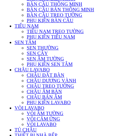
BÀN CẦU THÔNG MINH
BÀN CẦU BÁN THÔNG MINH
BÀN CẦU TREO TƯỜNG
PHỤ KIỆN BÀN CẦU
TIỂU NAM
TIỂU NAM TREO TƯỜNG
PHỤ KIỆN TIỂU NAM
SEN TẮM
SEN THƯỜNG
SEN CÂY
SEN ÂM TƯỜNG
PHỤ KIỆN SEN TẮM
CHẬU LAVABO
CHẬU ĐẶT BÀN
CHẬU DƯƠNG VÀNH
CHẬU TREO TƯỜNG
CHẬU ÂM BÀN
CHẬU BÁN ÂM
PHỤ KIỆN LAVABO
VÒI LAVABO
VÒI ÂM TƯỜNG
VÒI CẢM ỨNG
VÒI LAVABO
TỦ CHẬU
THIẾT BỊ NHÀ BẾP