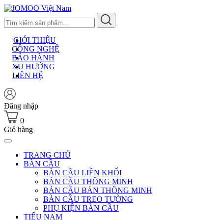
Skip
to
content
GIỚI THIỆU
CÔNG NGHỆ
BẢO HÀNH
XU HƯỚNG
LIÊN HỆ
Đăng nhập
0
Giỏ hàng
TRANG CHỦ
BÀN CẦU
BÀN CẦU LIỀN KHỐI
BÀN CẦU THÔNG MINH
BÀN CẦU BÁN THÔNG MINH
BÀN CẦU TREO TƯỜNG
PHỤ KIỆN BÀN CẦU
TIỂU NAM