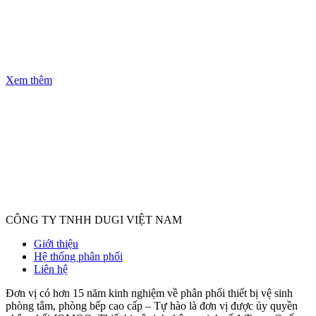
Xem thêm
CÔNG TY TNHH DUGI VIỆT NAM
Giới thiệu
Hệ thống phân phối
Liên hệ
Đơn vị có hơn 15 năm kinh nghiệm về phân phối thiết bị vệ sinh
phòng tắm, phòng bếp cao cấp – Tự hào là đơn vị được ủy quyền