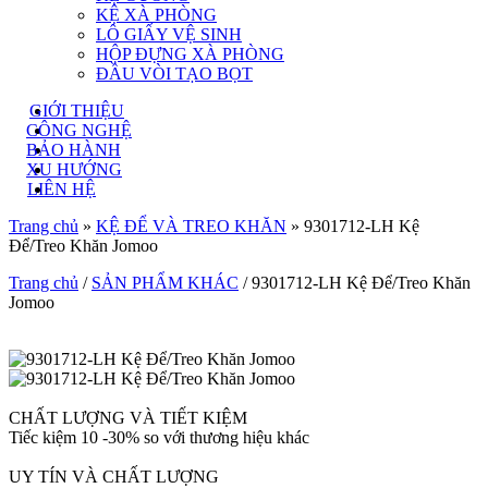
KỆ XÀ PHÒNG
LÔ GIẤY VỆ SINH
HỘP ĐỰNG XÀ PHÒNG
ĐẦU VÒI TẠO BỌT
GIỚI THIỆU
CÔNG NGHỆ
BẢO HÀNH
XU HƯỚNG
LIÊN HỆ
Trang chủ
»
KỆ ĐỂ VÀ TREO KHĂN
»
9301712-LH Kệ
Để/Treo Khăn Jomoo
Trang chủ
/
SẢN PHẨM KHÁC
/ 9301712-LH Kệ Để/Treo Khăn
Jomoo
CHẤT LƯỢNG VÀ TIẾT KIỆM
Tiếc kiệm 10 -30% so với thương hiệu khác
UY TÍN VÀ CHẤT LƯỢNG