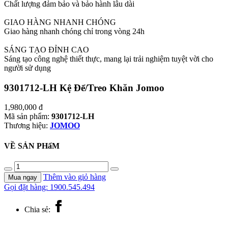
Chất lượng đảm bảo và bảo hành lâu dài
GIAO HÀNG NHANH CHÓNG
Giao hàng nhanh chóng chỉ trong vòng 24h
SÁNG TẠO ĐỈNH CAO
Sáng tạo công nghệ thiết thực, mang lại trải nghiệm tuyệt vời cho
người sử dụng
9301712-LH Kệ Để/Treo Khăn Jomoo
1,980,000
đ
Mã sản phẩm:
9301712-LH
Thương hiệu:
JOMOO
VỀ SẢN PHẩM
9301712-
LH
Thêm vào giỏ hàng
Mua ngay
Kệ
Gọi đặt hàng: 1900.545.494
Để/Treo
Khăn
Chia sẻ:
Jomoo
số