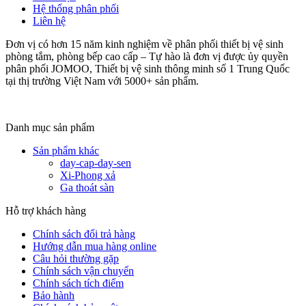
Hệ thống phân phối
Liên hệ
Đơn vị có hơn 15 năm kinh nghiệm về phân phối thiết bị vệ sinh
phòng tắm, phòng bếp cao cấp – Tự hào là đơn vị được ủy quyền
phân phối JOMOO, Thiết bị vệ sinh thông minh số 1 Trung Quốc
tại thị trường Việt Nam với 5000+ sản phẩm.
Danh mục sản phẩm
Sản phẩm khác
day-cap-day-sen
Xi-Phong xả
Ga thoát sàn
Hỗ trợ khách hàng
Chính sách đổi trả hàng
Hướng dẫn mua hàng online
Câu hỏi thường gặp
Chính sách vận chuyển
Chính sách tích điểm
Bảo hành