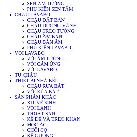
SEN ÂM TƯỜNG
PHỤ KIỆN SEN TẮM
CHẬU LAVABO
CHẬU ĐẶT BÀN
CHẬU DƯƠNG VÀNH
CHẬU TREO TƯỜNG
CHẬU ÂM BÀN
CHẬU BÁN ÂM
PHỤ KIỆN LAVABO
VÒI LAVABO
VÒI ÂM TƯỜNG
VÒI CẢM ỨNG
VÒI LAVABO
TỦ CHẬU
THIẾT BỊ NHÀ BẾP
CHẬU RỬA BÁT
VÒI RỬA BÁT
SẢN PHẨM KHÁC
XỊT VỆ SINH
VÒI LẠNH
THOÁT SÀN
KỆ ĐỂ VÀ TREO KHĂN
MÓC ÁO
CHỔI CỌ
KỆ GƯƠNG