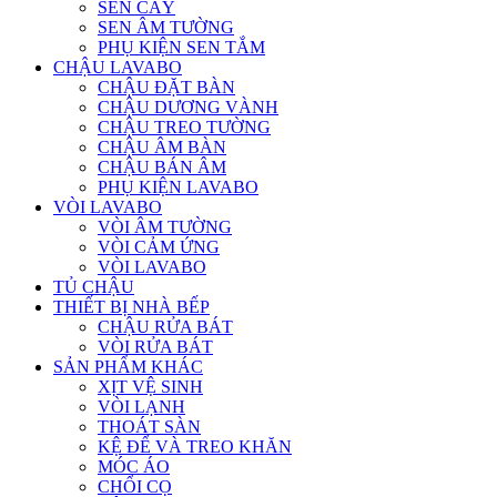
SEN CÂY
SEN ÂM TƯỜNG
PHỤ KIỆN SEN TẮM
CHẬU LAVABO
CHẬU ĐẶT BÀN
CHẬU DƯƠNG VÀNH
CHẬU TREO TƯỜNG
CHẬU ÂM BÀN
CHẬU BÁN ÂM
PHỤ KIỆN LAVABO
VÒI LAVABO
VÒI ÂM TƯỜNG
VÒI CẢM ỨNG
VÒI LAVABO
TỦ CHẬU
THIẾT BỊ NHÀ BẾP
CHẬU RỬA BÁT
VÒI RỬA BÁT
SẢN PHẨM KHÁC
XỊT VỆ SINH
VÒI LẠNH
THOÁT SÀN
KỆ ĐỂ VÀ TREO KHĂN
MÓC ÁO
CHỔI CỌ