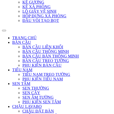
KỆ GƯƠNG
KỆ XÀ PHÒNG
LÔ GIẤY VỆ SINH
HỘP ĐỰNG XÀ PHÒNG
ĐẦU VÒI TẠO BỌT
TRANG CHỦ
BÀN CẦU
BÀN CẦU LIỀN KHỐI
BÀN CẦU THÔNG MINH
BÀN CẦU BÁN THÔNG MINH
BÀN CẦU TREO TƯỜNG
PHỤ KIỆN BÀN CẦU
TIỂU NAM
TIỂU NAM TREO TƯỜNG
PHỤ KIỆN TIỂU NAM
SEN TẮM
SEN THƯỜNG
SEN CÂY
SEN ÂM TƯỜNG
PHỤ KIỆN SEN TẮM
CHẬU LAVABO
CHẬU ĐẶT BÀN