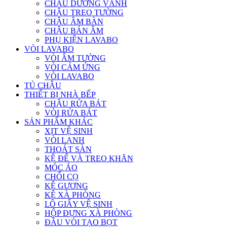
CHẬU DƯƠNG VÀNH
CHẬU TREO TƯỜNG
CHẬU ÂM BÀN
CHẬU BÁN ÂM
PHỤ KIỆN LAVABO
VÒI LAVABO
VÒI ÂM TƯỜNG
VÒI CẢM ỨNG
VÒI LAVABO
TỦ CHẬU
THIẾT BỊ NHÀ BẾP
CHẬU RỬA BÁT
VÒI RỬA BÁT
SẢN PHẨM KHÁC
XỊT VỆ SINH
VÒI LẠNH
THOÁT SÀN
KỆ ĐỂ VÀ TREO KHĂN
MÓC ÁO
CHỔI CỌ
KỆ GƯƠNG
KỆ XÀ PHÒNG
LÔ GIẤY VỆ SINH
HỘP ĐỰNG XÀ PHÒNG
ĐẦU VÒI TẠO BỌT