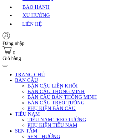
BẢO HÀNH
XU HƯỚNG
LIÊN HỆ
Đăng nhập
0
Giỏ hàng
TRANG CHỦ
BÀN CẦU
BÀN CẦU LIỀN KHỐI
BÀN CẦU THÔNG MINH
BÀN CẦU BÁN THÔNG MINH
BÀN CẦU TREO TƯỜNG
PHỤ KIỆN BÀN CẦU
TIỂU NAM
TIỂU NAM TREO TƯỜNG
PHỤ KIỆN TIỂU NAM
SEN TẮM
SEN THƯỜNG