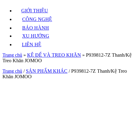
GIỚI THIỆU
CÔNG NGHỆ
BẢO HÀNH
XU HƯỚNG
LIÊN HỆ
Trang chủ
»
KỆ ĐỂ VÀ TREO KHĂN
»
P939812-7Z Thanh/Kệ
Treo Khăn JOMOO
Trang chủ
/
SẢN PHẨM KHÁC
/ P939812-7Z Thanh/Kệ Treo
Khăn JOMOO