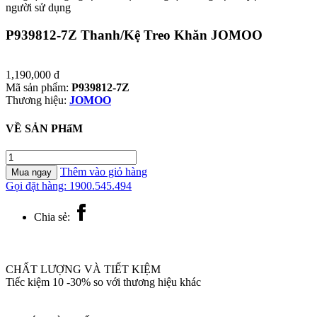
người sử dụng
P939812-7Z Thanh/Kệ Treo Khăn JOMOO
1,190,000
đ
Mã sản phẩm:
P939812-7Z
Thương hiệu:
JOMOO
VỀ SẢN PHẩM
P939812-
7Z
Thêm vào giỏ hàng
Mua ngay
Thanh/Kệ
Gọi đặt hàng: 1900.545.494
Treo
Khăn
Chia sẻ:
JOMOO
số
lượng
CHẤT LƯỢNG VÀ TIẾT KIỆM
Tiếc kiệm 10 -30% so với thương hiệu khác