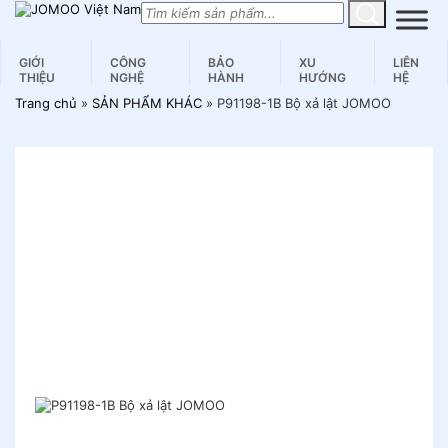
Skip
to
content
GIỚI
CÔNG
BẢO
XU
LIÊN
THIỆU
NGHỆ
HÀNH
HƯỚNG
HỆ
Trang chủ
»
SẢN PHẨM KHÁC
»
P91198-1B Bộ xả lật JOMOO