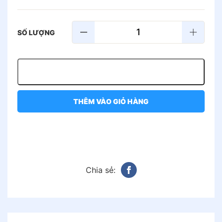
MUA NGAY
THÊM VÀO GIỎ HÀNG
GỌI ĐẶT HÀNG: 1900.545.494
Chia sẻ: