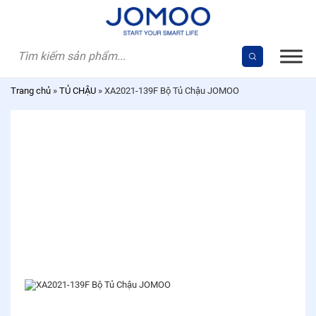
Skip
to
content
Trang chủ
»
TỦ CHẬU
»
XA2021-139F Bộ Tủ Chậu JOMOO