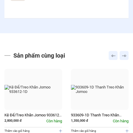
Sản phẩm cùng loại
Kệ Để/Treo Khăn Jomoo 933612-
933609-1D Thanh Treo Khăn
1D
Jomoo
2,800,000
đ
Còn hàng
1,350,000
đ
Còn hàng
Thêm vào giỏ hàng
Thêm vào giỏ hàng